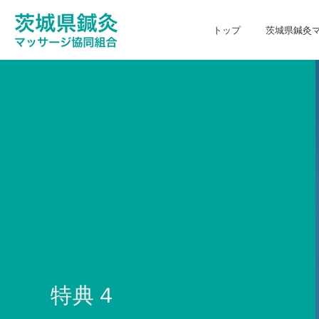
トップ
茨城県鍼灸
特典４